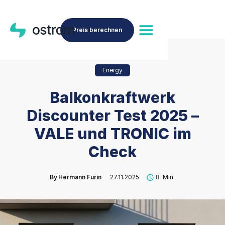
Preis berechnen
Energy
Balkonkraftwerk
Discounter Test 2025 –
VALE und TRONIC im
Check
By
Hermann Furin
27.11.2025
8
Min.