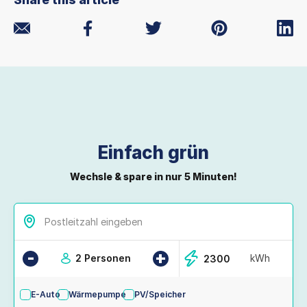
Einfach grün
Wechsle & spare in nur 5 Minuten!
-
+
2 Personen
kWh
E-Auto
Wärmepumpe
PV/Speicher