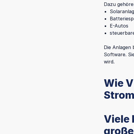
Dazu gehören
Solaranla
Batteriesp
E-Autos
steuerbar
Die Anlagen 
Software. Si
wird.
Wie V
Strom
Viele 
groß