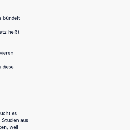
Es bündelt
etz heißt
vieren
 diese
aucht es
e Studien aus
ken, weil