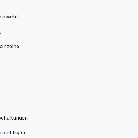
gewicht.
,
 einzelne
schaltungen
land lag er