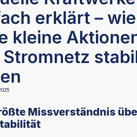
fach erklärt – wie
le kleine Aktione
 Stromnetz stabi
ten
2025
rößte Missverständnis übe
abilität