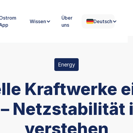
Ostrom
Über
Wissen
Deutsch
App
uns
Energy
lle Kraftwerke 
 – Netzstabilität
verstehen