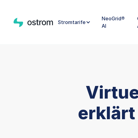
NeoGrid®
Stromtarife
AI
Virtue
erklärt