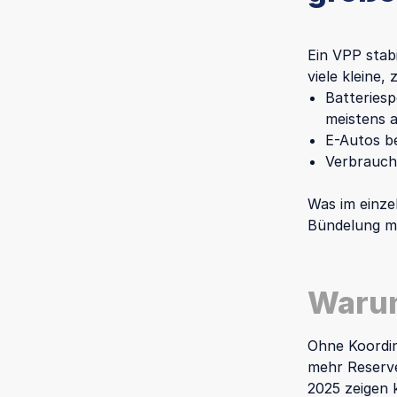
Ein VPP stabi
viele kleine,
Batteriesp
meistens a
E-Autos b
Verbrauch 
Was im einze
Bündelung ma
Warum
Ohne Koordin
mehr Reserve
2025 zeigen k