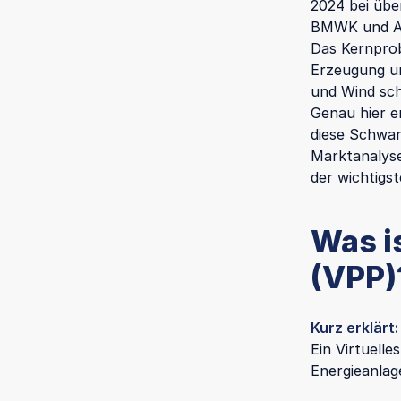
2024 bei üb
BMWK und Ago
Das Kernprob
Erzeugung u
und Wind sc
Genau hier e
diese Schwan
Marktanalyse
der wichtigst
Was i
(VPP)
Kurz erklärt:
Ein Virtuelle
Energieanlag