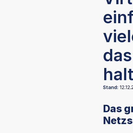
ein
vie
das
hal
Stand:
12.12.
Das g
Netzst