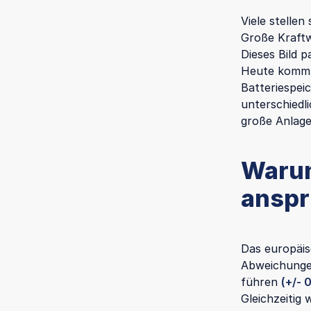
Viele stellen
Große Kraftw
Dieses Bild p
Heute kommt 
Batteriespei
unterschiedli
große Anlag
Warum
anspru
Das europäis
Abweichunge
führen
(+/- 
Gleichzeitig 