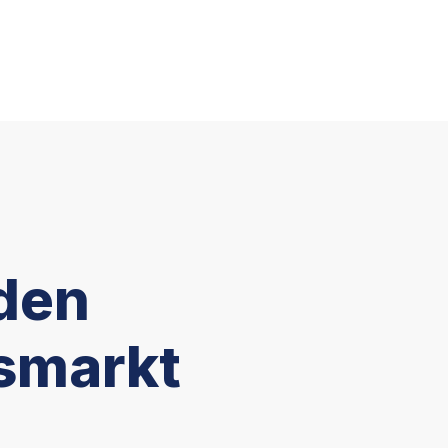
 den
tsmarkt