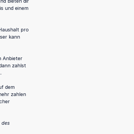
nd bieten dir
is und einem
Haushalt pro
eser kann
n Anbieter
dann zahlst
.
uf dem
mehr zahlen
icher
h des