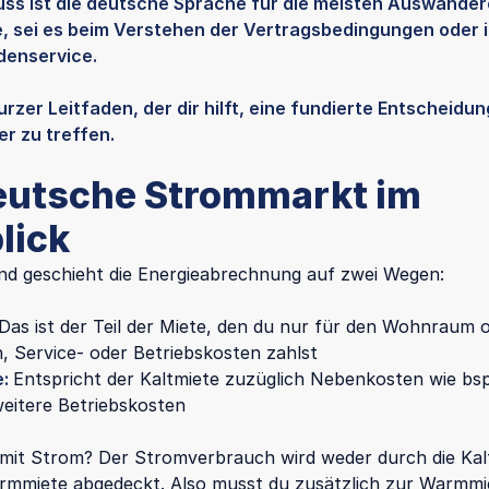
uss ist die deutsche Sprache für die meisten Auswande
e, sei es beim Verstehen der Vertragsbedingungen oder 
denservice.
kurzer Leitfaden, der dir hilft, eine fundierte Entscheidu
r zu treffen.
eutsche Strommarkt im
lick
nd geschieht die Energieabrechnung auf zwei Wegen:
Das ist der Teil der Miete, den du nur für den Wohnraum 
 Service- oder Betriebskosten zahlst
e:
Entspricht der Kaltmiete zuzüglich Nebenkosten wie bs
eitere Betriebskosten
 mit Strom? Der Stromverbrauch wird weder durch die Kal
rmmiete abgedeckt. Also musst du zusätzlich zur Warmm