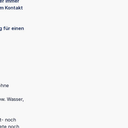
rer immer
im Kontakt
ng für einen
ohne
pw. Wasser,
t- noch
iete noch