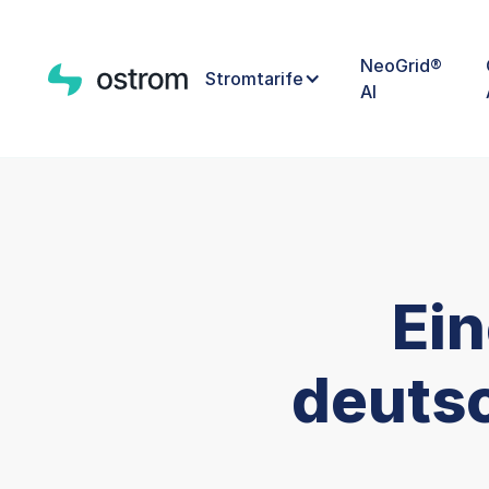
NeoGrid®
Stromtarife
AI
Ein
deutsc