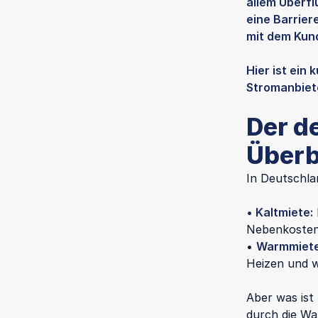
allem Überfl
eine Barrier
mit dem Kun
Hier ist ein 
Stromanbiete
Der d
Überb
In Deutschla
• Kaltmiete:
Nebenkosten,
•
Warmmiet
Heizen und w
Aber was ist
durch die Wa