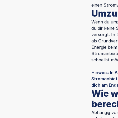
einen Stromv
Umzug
Wenn du umzi
du dir keine
versorgt. In
als Grundver
Energie beim
Stromanbieter
schnellst mö
Hinweis: In 
Stromanbiete
dich am Ende
Wie w
berec
Abhängig von