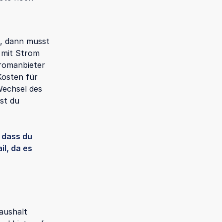
t, dann musst
 mit Strom
tromanbieter
Kosten für
Wechsel des
est du
 dass du
l, da es
aushalt