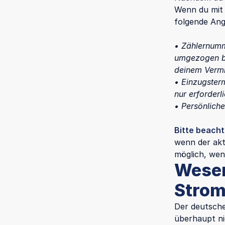
Wenn du mit 
folgende Ang
• Zählernumm
umgezogen bi
deinem Vermi
• Einzugster
nur erforder
• Persönlich
Bitte beach
wenn der akt
möglich, wen
Wesen
Strom
Der deutsche
überhaupt ni