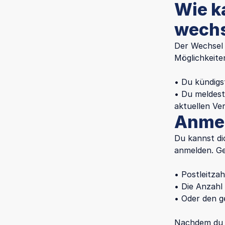
Wie k
wech
Der Wechsel 
Möglichkeiten
• Du kündigs
• Du meldest
aktuellen Ve
Anmel
Du kannst di
anmelden. Ge
• Postleitzah
• Die Anzahl
• Oder den g
Nachdem du d