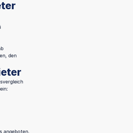
ter
i
ab
sen, den
eter
svergleich
ein:
is angeboten.