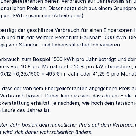
 Energielieferanten deinen Verbrauch auf Jahresbasis an u
onatlichen Preis an. Dieser setzt sich aus einem Grundpre
g pro kWh zusammen (Arbeitspreis).
 beträgt der geschätzte Verbrauch für einen Einpersonen 
h und für jede weitere Person im Haushalt 1000 kWh. Di
gig von Standort und Lebensstil erheblich variieren.
rbrauch zum Beispiel 1500 kWh pro Jahr beträgt und dei
reis von 10 € pro Monat und 0,25 € pro kWh berechnet, 
0x12 +0,25x1500 = 495 € im Jahr oder 41,25 € pro Monat
 dass der von dem Energielieferanten angegebene Preis a
Verbrauch basiert. Daher kann es sein, dass du am Ende 
ckerstattung erhältst, je nachdem, wie hoch dein tatsächl
 Laufe des Jahres ist.
ten Jahr basiert dein monatlicher Preis auf dem Verbrauc
d wird sich daher wahrscheinlich ändern.