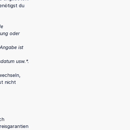
enötigst du
de
tung oder
Angabe ist
sdatum usw.*.
wechseln,
t nicht
ch
reisgarantien