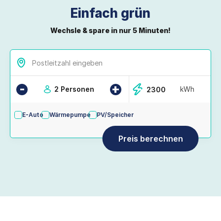
Einfach grün
Wechsle & spare in nur 5 Minuten!
-
+
2 Personen
kWh
E-Auto
Wärmepumpe
PV/Speicher