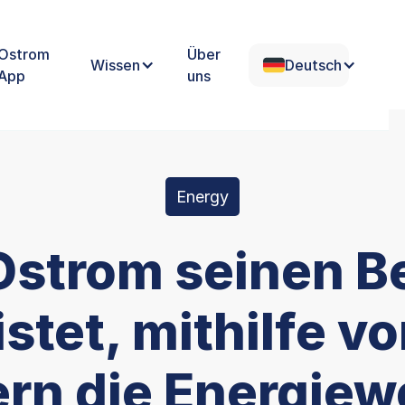
Ostrom
Über
Wissen
Deutsch
App
uns
Energy
Ostrom seinen Be
istet, mithilfe v
rn die Energie