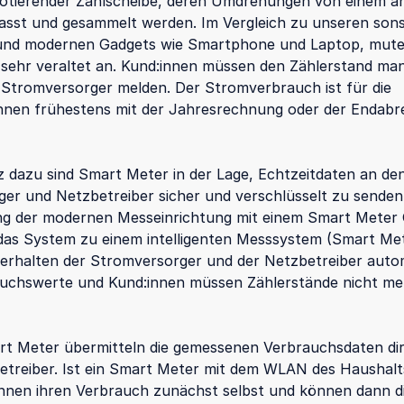
rotierender Zählscheibe, deren Umdrehungen von einem a
asst und gesammelt werden. Im Vergleich zu unseren son
 und modernen Gadgets wie Smartphone und Laptop, mute
sehr veraltet an. Kund:innen müssen den Zählerstand man
 Stromversorger melden. Der Stromverbrauch ist für die
nnen frühestens mit der Jahresrechnung oder der Endab
 dazu sind Smart Meter in der Lage, Echtzeitdaten an de
er und Netzbetreiber sicher und verschlüsselt zu senden.
ung der modernen Messeinrichtung mit einem Smart Meter
 das System zu einem intelligenten Messsystem (Smart Mete
l, erhalten der Stromversorger und der Netzbetreiber auto
uchswerte und Kund:innen müssen Zählerstände nicht me
t Meter übermitteln die gemessenen Verbrauchsdaten dir
etreiber. Ist ein Smart Meter mit dem WLAN des Haushal
nnen ihren Verbrauch zunächst selbst und können dann d