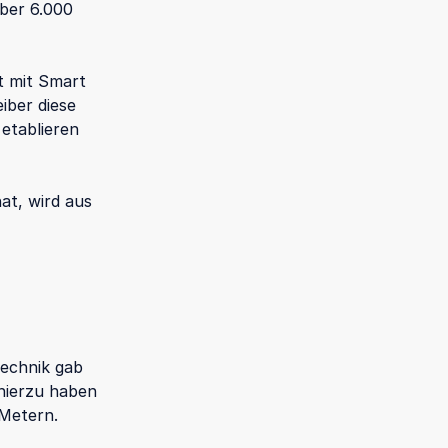
über 6.000
t mit Smart
iber diese
etablieren
at, wird aus
technik gab
hierzu haben
 Metern.