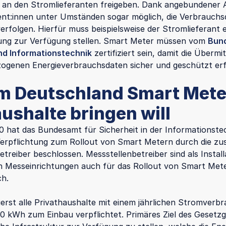
an den Stromlieferanten freigeben. Dank angebundener A
t:innen unter Umständen sogar möglich, die Verbrauchs
verfolgen. Hierfür muss beispielsweise der Stromlieferant 
ung zur Verfügung stellen. Smart Meter müssen vom
Bun
nd Informationstechnik
zertifiziert sein, damit die Übermi
ogenen Energieverbrauchsdaten sicher und geschützt erf
 Deutschland Smart Meter
aushalte bringen will
0 hat das Bundesamt für Sicherheit in der Informationstec
Verpflichtung zum Rollout von Smart Metern durch die zu
etreiber beschlossen. Messstellenbetreiber sind als Instal
n Messeinrichtungen auch für das Rollout von Smart Met
ch.
uerst alle Privathaushalte mit einem jährlichen Stromverb
0 kWh zum Einbau verpflichtet. Primäres Ziel des Gesetzge