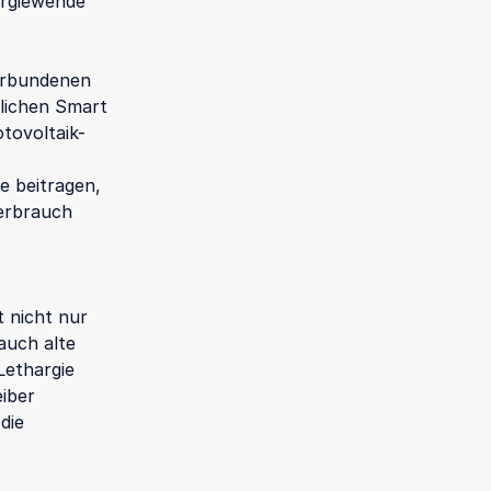
ergiewende
erbundenen
lichen Smart
tovoltaik-
e beitragen,
verbrauch
t nicht nur
auch alte
Lethargie
iber
die