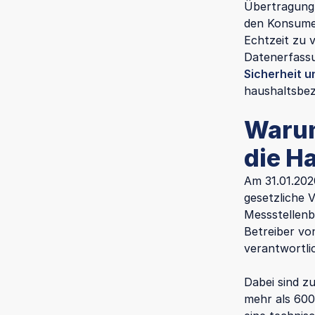
Übertragung 
den Konsumen
Echtzeit zu 
Datenerfass
Sicherheit u
haushaltsbez
Warum
die H
Am 31.01.202
gesetzliche 
Messstellenb
Betreiber vo
verantwortli
Dabei sind z
mehr als 600