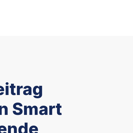
itrag
on Smart
wende