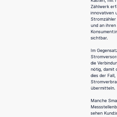
Kästen, mit 
Zählwerk erf
innovativen
Stromzähler 
und an ihren
Konsument:i
sichtbar.
Im Gegensatz
Stromversorg
die Verbind
nötig, damit
dies der Fal
Stromverbra
übermitteln.
Manche Smar
Messstellenb
sehen Kund:i