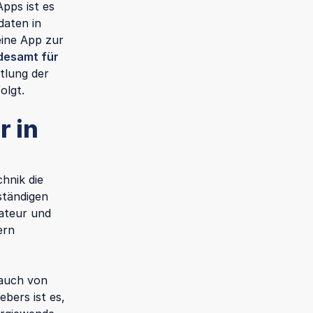
pps ist es
daten in
eine App zur
desamt für
ttlung der
olgt.
 in
hnik die
ständigen
lateur und
ern
rauch von
bers ist es,