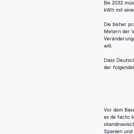
Bis 2032 müs
kWh mit eine
Die bisher p
Metern der V
Veränderunge
will.
Dass Deutsch
der folgenden
Vor dem Besc
es de facto 
skandinavisc
Spanien und I