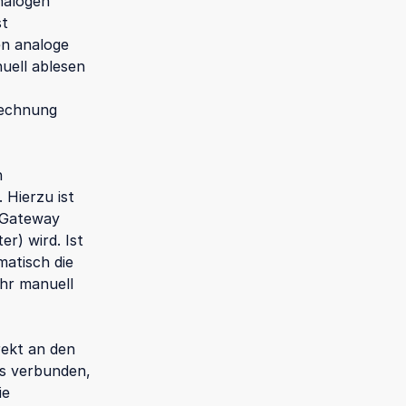
nalogen
st
n analoge
uell ablesen
rechnung
n
 Hierzu ist
 Gateway
r) wird. Ist
matisch die
hr manuell
ekt an den
ts verbunden,
ie