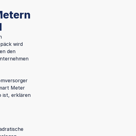
Metern
l
n
epäck wird
ben den
 Unternehmen
romversorger
Smart Meter
 ist, erklären
adratische