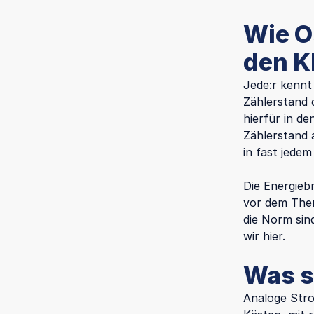
Wie O
den K
Jede:r kennt
Zählerstand 
hierfür in d
Zählerstand 
in fast jedem
Die Energieb
vor dem Them
die Norm sind
wir hier.
Was s
Analoge Stro