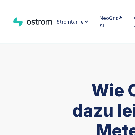
NeoGrid®
Stromtarife
AI
Wie 
dazu le
Mete