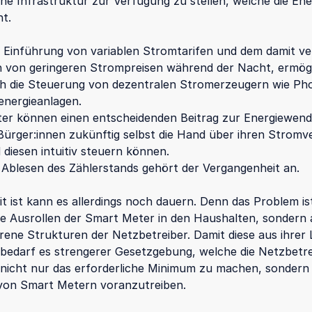
che Infrastruktur zur Verfügung zu stellen, welche die En
t.
 Einführung von variablen Stromtarifen und dem damit v
 von geringeren Strompreisen während der Nacht, ermög
h die Steuerung von dezentralen Stromerzeugern wie Pho
energieanlagen.
er können einen entscheidenden Beitrag zur Energiewend
Bürger:innen zukünftig selbst die Hand über ihren Strom
diesen intuitiv steuern können.
 Ablesen des Zählerstands gehört der Vergangenheit an.
it ist kann es allerdings noch dauern. Denn das Problem is
he Ausrollen der Smart Meter in den Haushalten, sondern 
rene Strukturen der Netzbetreiber. Damit diese aus ihrer 
bedarf es strengerer Gesetzgebung, welche die Netzbetre
, nicht nur das erforderliche Minimum zu machen, sondern 
von Smart Metern voranzutreiben.