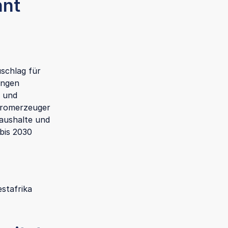
nnt
uschlag für
ingen
 und
Stromerzeuger
Haushalte und
 bis 2030
stafrika