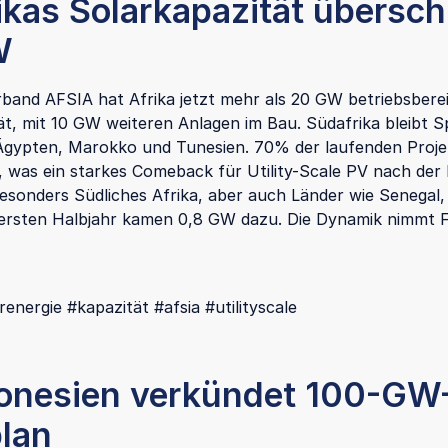
ikas Solarkapazität übersch
W
band AFSIA hat Afrika jetzt mehr als 20 GW betriebsbere
ät, mit 10 GW weiteren Anlagen im Bau. Südafrika bleibt Sp
Ägypten, Marokko und Tunesien. 70% der laufenden Proje
 was ein starkes Comeback für Utility-Scale PV nach der
 Besonders Südliches Afrika, aber auch Länder wie Senegal,
ersten Halbjahr kamen 0,8 GW dazu. Die Dynamik nimmt F
renergie #kapazität #afsia #utilityscale
donesien verkündet 100-GW
plan