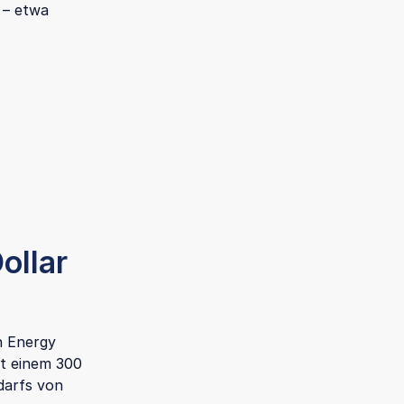
 – etwa
ollar
on Energy
it einem 300
darfs von