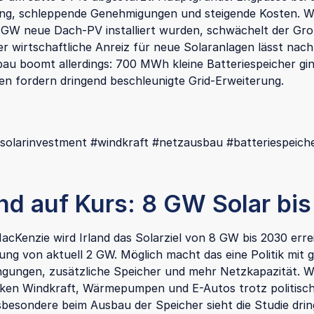
ng, schleppende Genehmigungen und steigende Kosten. 
 GW neue Dach-PV installiert wurden, schwächelt der Gr
r wirtschaftliche Anreiz für neue Solaranlagen lässt nach
au boomt allerdings: 700 MWh kleine Batteriespeicher gi
en fordern dringend beschleunigte Grid-Erweiterung.
#solarinvestment #windkraft #netzausbau #batteriespeich
and auf Kurs: 8 GW Solar bi
cKenzie wird Irland das Solarziel von 8 GW bis 2030 erre
rung von aktuell 2 GW. Möglich macht das eine Politik mit 
gungen, zusätzliche Speicher und mehr Netzkapazität. W
inken Windkraft, Wärmepumpen und E-Autos trotz politisc
nsbesondere beim Ausbau der Speicher sieht die Studie dri