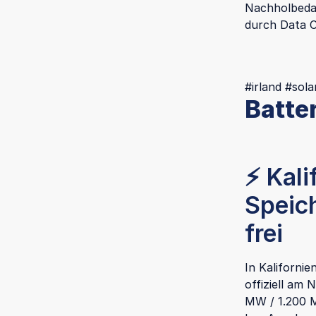
Nachholbedar
durch Data 
#irland #sol
Batte
⚡ Kali
Speich
frei
In Kalifornie
offiziell am
MW / 1.200 