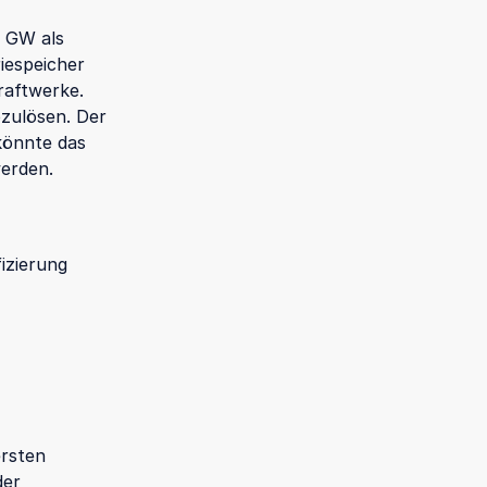
0 GW als
riespeicher
raftwerke.
abzulösen. Der
 könnte das
werden.
fizierung
ersten
der