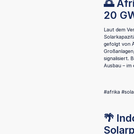
🌅 Afr
20 G
Laut dem Ver
Solarkapazit
gefolgt von 
Großanlagen,
signalisiert.
Ausbau – im 
#afrika #sola
🌴 In
Solar