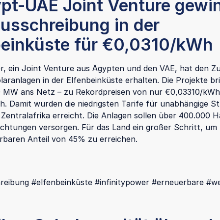
ypt-UAE Joint Venture gewi
ausschreibung in der
beinküste für €0,0310/kWh
er, ein Joint Venture aus Ägypten und den VAE, hat den Z
laranlagen in der Elfenbeinküste erhalten. Die Projekte br
0 MW ans Netz – zu Rekordpreisen von nur €0,03310/kWh
. Damit wurden die niedrigsten Tarife für unabhängige 
 Zentralafrika erreicht. Die Anlagen sollen über 400.000 
richtungen versorgen. Für das Land ein großer Schritt, um
rbaren Anteil von 45% zu erreichen.
reibung #elfenbeinküste #infinitypower #erneuerbare #we