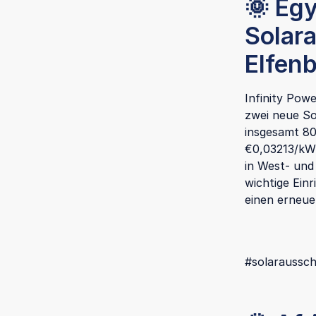
🌞 Eg
Solar
Elfen
Infinity Pow
zwei neue So
insgesamt 8
€0,03213/kWh
in West- und
wichtige Ein
einen erneue
#solaraussch