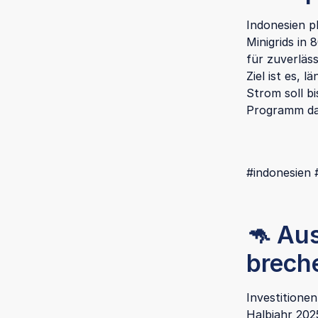
Indonesien p
Minigrids in 
für zuverläs
Ziel ist es, 
Strom soll b
Programm das
#indonesien #
🦘 Aus
brech
Investitionen
Halbjahr 202