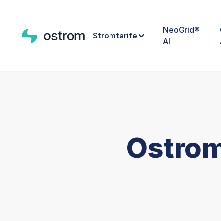
NeoGrid®
Stromtarife
AI
Ostrom