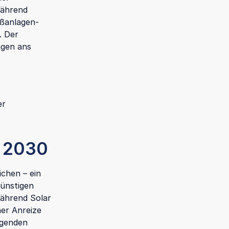
Während
oßanlagen-
. Der
ngen ans
er
s 2030
ichen – ein
günstigen
ährend Solar
her Anreize
ngenden