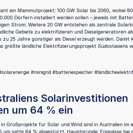
lant ein Mammutprojekt: 100 GW Solar bis 2060, wobei 8
80.000 Dörfern installiert werden sollen – jeweils mit Batte
sigen Strom. Weitere 20 GW entstehen als zentrale Solark
ländliche Gebiete zu elektrifizieren und Dieselgeneratoren 
is zu 25 Jahre günstiger als Diesel erzeugt werden. Damit
 größte ländliche Elektrifizierungsprojekt Südostasiens 
solarenergie #minigrid #batteriespeicher #ländlicheelektri
traliens Solarinvestitionen
en um 64 % ein
 in Großprojekte für Solar und Wind sind in Australien im 
5 um satte 64 % abgestürzt. Hauptgründe: Engpässe bei 