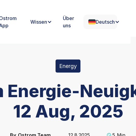
Ostrom
Über
Wissen
Deutsch
App
uns
Energy
 Energie-Neuigk
12 Aug, 2025
By
Ostrom Team
12.8.2025
5
Min.