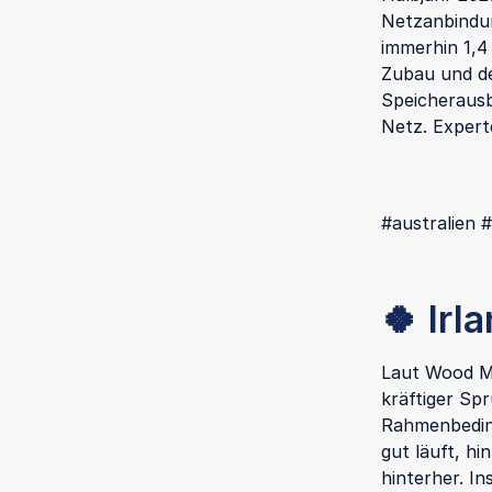
Netzanbindu
immerhin 1,4
Zubau und de
Speicherausb
Netz. Expert
#australien 
🍀 Irl
Laut Wood Ma
kräftiger Sp
Rahmenbedin
gut läuft, h
hinterher. I