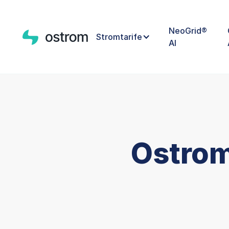
NeoGrid®
Stromtarife
AI
Ostrom