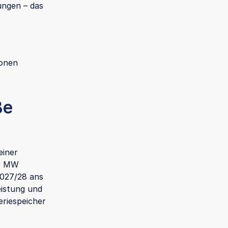
ungen – das
ionen
ße
einer
00 MW
2027/28 ans
eistung und
eriespeicher