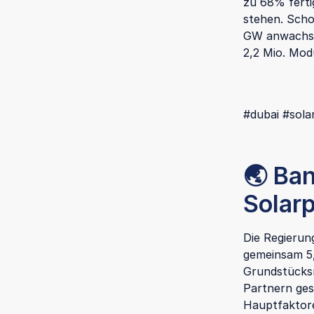
zu 68% ferti
stehen. Scho
GW anwachse
2,2 Mio. Modu
#dubai #sola
🌏 Ba
Solarp
Die Regierun
gemeinsam 5
Grundstücksn
Partnern gest
Hauptfaktore