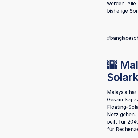
werden. Alle
bisherige So
#bangladesch
🌇 Ma
Solar
Malaysia hat
Gesamtkapazi
Floating-Sola
Netz gehen. 
peilt für 20
für Rechenze