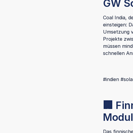
GW So
Coal India, d
einsteigen: 
Umsetzung v
Projekte zwi
müssen minde
schnellen An
#indien #sol
🏢 Fin
Modul
Das finnisch