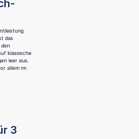
ch-
mtleistung
st das
u den
uf klassische
en leer aus.
or allem im
ür 3