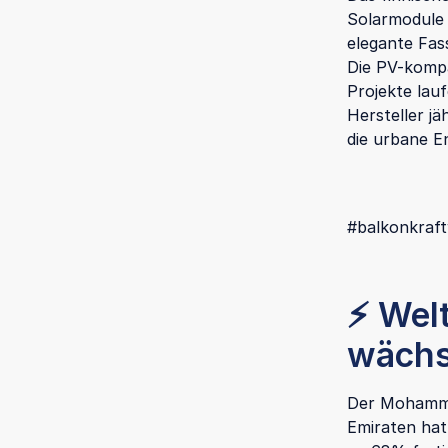
Solarmodule 
elegante Fas
Die PV-kompa
Projekte lau
Hersteller jä
die urbane E
#balkonkraft
⚡ Welt
wächs
Der Mohammed
Emiraten hat