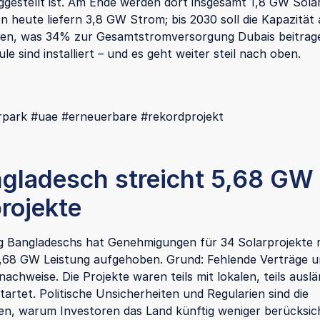
ggestellt ist. Am Ende werden dort insgesamt 1,8 GW Solar
n heute liefern 3,8 GW Strom; bis 2030 soll die Kapazität 
n, was 34% zur Gesamtstromversorgung Dubais beitrage
le sind installiert – und es geht weiter steil nach oben.
rpark #uae #erneuerbare #rekordprojekt
ngladesch streicht 5,68 GW
rojekte
g Bangladeschs hat Genehmigungen für 34 Solarprojekte 
,68 GW Leistung aufgehoben. Grund: Fehlende Verträge 
achweise. Die Projekte waren teils mit lokalen, teils ausl
artet. Politische Unsicherheiten und Regularien sind die
n, warum Investoren das Land künftig weniger berücksic