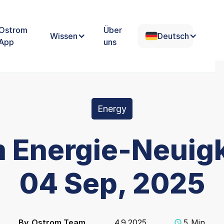
Ostrom
Über
Wissen
Deutsch
App
uns
Energy
 Energie-Neuigk
04 Sep, 2025
By
Ostrom Team
4.9.2025
5
Min.