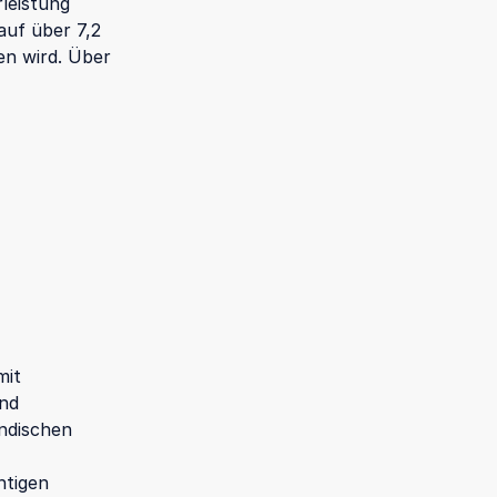
leistung
auf über 7,2
n wird. Über
mit
und
ändischen
htigen