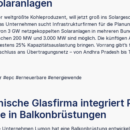
laranlagen
er weltgrößte Kohleproduzent, will jetzt groß ins Solarges
Das Unternehmen sucht Infrastrukturfirmen für die Planu
on 3 GW netzgekoppelten Solaranlagen in mehreren Bun
schen 200 MW und 3.000 MW sind möglich. Die künftigen 
stens 25% Kapazitätsauslastung bringen. Vorrang gibt’s 
schluss ans Übertragungsnetz – von Andhra Pradesh bis 
ar #epc #erneuerbare #energiewende
nische Glasfirma integriert 
e in Balkonbrüstungen
e Unternehmen Lumon hat eine Balkonbrüstung entwickelt