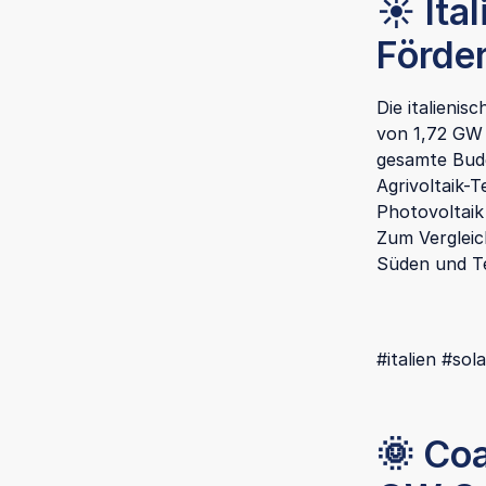
☀️ Ita
Förde
Die italieni
von 1,72 GW 
gesamte Budg
Agrivoltaik-
Photovoltaik
Zum Vergleich
Süden und Tei
#italien #so
🌞 Coa