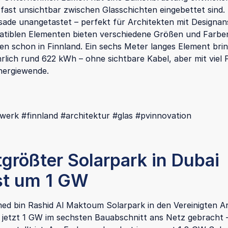
fast unsichtbar zwischen Glasschichten eingebettet sind. S
sade unangetastet – perfekt für Architekten mit Designa
tiblen Elementen bieten verschiedene Größen und Farben
fen schon in Finnland. Ein sechs Meter langes Element brin
hrlich rund 622 kWh – ohne sichtbare Kabel, aber mit viel 
nergiewende.
werk #finnland #architektur #glas #pvinnovation
größter Solarpark in Dubai
t um 1 GW
 bin Rashid Al Maktoum Solarpark in den Vereinigten A
 jetzt 1 GW im sechsten Bauabschnitt ans Netz gebracht –