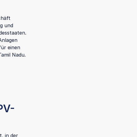
chäft
ng und
desstaaten.
Anlagen
für einen
Tamil Nadu.
PV-
, in der