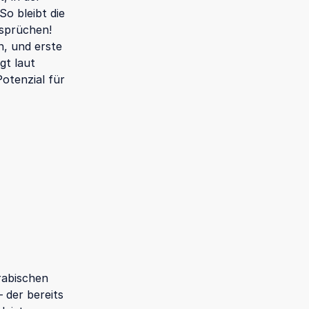
o bleibt die
nsprüchen!
, und erste
gt laut
Potenzial für
rabischen
 der bereits