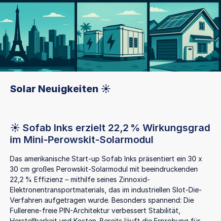
Solar Neuigkeiten ☀️
☀️ Sofab Inks erzielt 22,2 % Wirkungsgrad
im Mini-Perowskit-Solarmodul
Das amerikanische Start-up Sofab Inks präsentiert ein 30 x
30 cm großes Perowskit-Solarmodul mit beeindruckenden
22,2 % Effizienz – mithilfe seines Zinnoxid-
Elektronentransportmaterials, das im industriellen Slot-Die-
Verfahren aufgetragen wurde. Besonders spannend: Die
Fullerene-freie PIN-Architektur verbessert Stabilität,
Herstellbarkeit und Kosten. Bereits läuft die Erprobung für