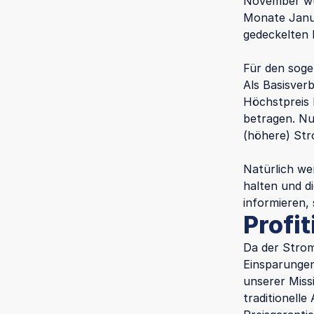
November wur
Monate Janua
gedeckelten 
Für den soge
Als Basisver
Höchstpreis 
betragen. Nu
(höhere) Stro
Natürlich we
halten und d
informieren,
Profi
Da der Stromp
Einsparungen
unserer Missi
traditionell