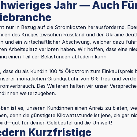
chwieriges Jahr — Auch Für
iebranche
ht nur in Bezug auf die Stromkosten herausfordernd. Ebe
ngen des Krieges zwischen Russland und der Ukraine deutl
on und ein wirtschaftlicher Abschwung, welcher dazu führt
en Arbeitsplatz verloren haben. Wir hoffen, dass eine nie
g einen Teil der Belastungen abfedern kann.
lt, dass du als Kund:in 100 % Ökostrom zum Einkaufspreis
unserer monatlichen Grundgebühr von 6 € treu und verdie
romverbrauch. Des Weiteren halten wir unser Versprechen
nd:innen weiterzugeben.
ben ist es, unseren Kund:innen einen Anreiz zu bieten, w
n, denn die günstigste Kilowattstunde ist jene, die gar ni
ird—gut für deinen Geldbeutel und die Umwelt!
edern Kurzfristige