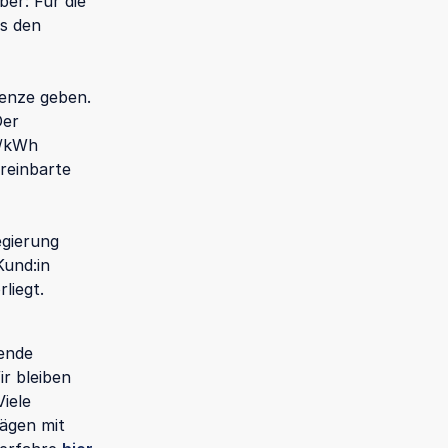
er: Für die
ls den
renze geben.
Der
t/kWh
reinbarte
egierung
Kund:in
liegt.
lende
r bleiben
Viele
rägen mit