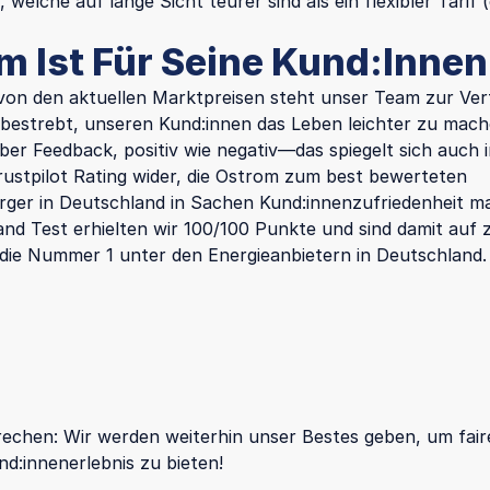
, welche auf lange Sicht teurer sind als ein flexibler Tarif
m Ist Für Seine Kund:Innen
on den aktuellen Marktpreisen steht unser Team zur Ve
g bestrebt, unseren Kund:innen das Leben leichter zu mach
ber Feedback, positiv wie negativ—das spiegelt sich auch
rustpilot Rating wider, die Ostrom zum best bewerteten
rger in Deutschland in Sachen Kund:innenzufriedenheit 
and Test erhielten wir 100/100 Punkte und sind damit auf 
die Nummer 1 unter den Energieanbietern in Deutschland.
echen: Wir werden weiterhin unser Bestes geben, um fair
nd:innenerlebnis zu bieten!