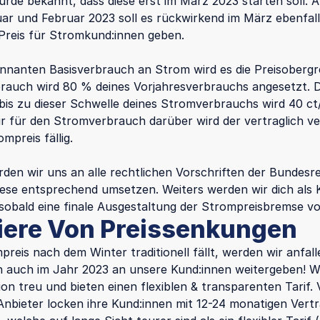
de bekannt, dass diese erst im März 2023 starten soll. Ab
r und Februar 2023 soll es rückwirkend im März ebenfal
Preis für Stromkund:innen geben.
nnanten Basisverbrauch an Strom wird es die Preisoberg
brauch wird 80 % deines Vorjahresverbrauchs angesetzt. 
bis zu dieser Schwelle deines Stromverbrauchs wird 40 c
r für den Stromverbrauch darüber wird der vertraglich ve
mpreis fällig.
rden wir uns an alle rechtlichen Vorschriften der Bundesr
iese entsprechend umsetzen. Weiters werden wir dich als 
 sobald eine finale Ausgestaltung der Strompreisbremse vor
tiere Von Preissenkungen
reis nach dem Winter traditionell fällt, werden wir anfal
 auch im Jahr 2023 an unsere Kund:innen weitergeben! Wi
on treu und bieten einen flexiblen & transparenten Tarif. 
e Anbieter locken ihre Kund:innen mit 12-24 monatigen Vert