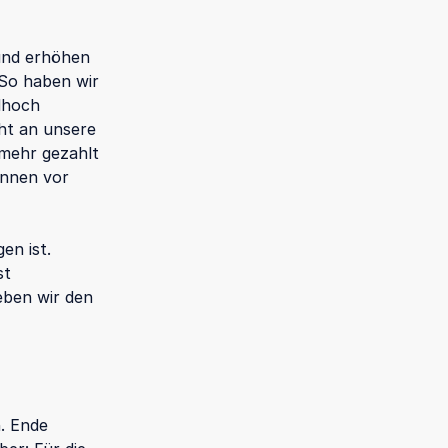
 und erhöhen
 So haben wir
rdhoch
cht an unsere
 mehr gezahlt
innen vor
en ist.
st
geben wir den
. Ende