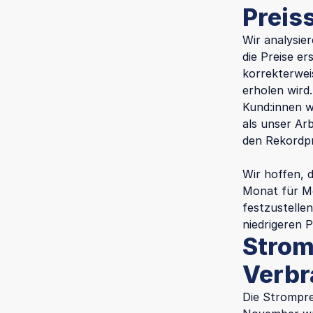
Preis
Wir analysie
die Preise e
korrekterwei
erholen wird
Kund:innen w
als unser Arb
den Rekordpr
Wir hoffen, 
Monat für Mo
festzustellen
niedrigeren P
Strom
Verbr
Die Strompre