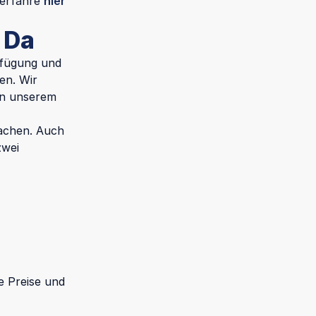
 (erfahre
hier
 Da
rfügung und
en. Wir
 in unserem
machen. Auch
zwei
e Preise und