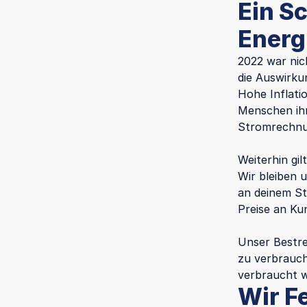
Ein S
Energ
2022 war nic
die Auswirku
Hohe Inflati
Menschen ihr
Stromrechnun
Weiterhin gi
Wir bleiben 
an deinem St
Preise an Ku
Unser Bestre
zu verbrauche
verbraucht w
Wir F