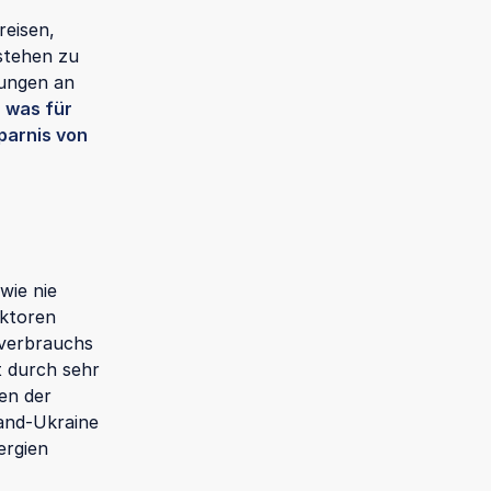
reisen,
 stehen zu
rungen an
 was für
parnis von
wie nie
aktoren
sverbrauchs
t durch sehr
en der
land-Ukraine
ergien