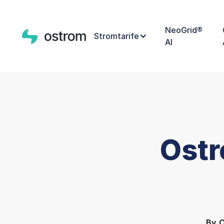
NeoGrid®
Stromtarife
AI
Ostr
By
C