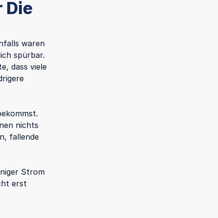
 Die
nfalls waren
ich spürbar.
e, dass viele
drigere
 bekommst.
nen nichts
, fallende
eniger Strom
cht erst