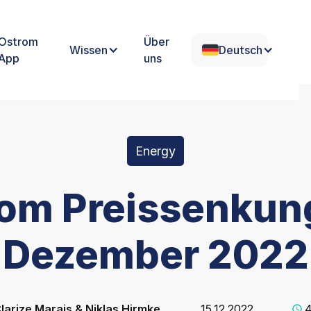
Ostrom
Über
Wissen
Deutsch
App
uns
Energy
om Preissenkun
Dezember 2022
larize Marais & Niklas Hirmke
15.12.2022