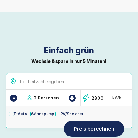
Einfach grün
Wechsle & spare in nur 5 Minuten!
-
+
2 Personen
kWh
E-Auto
Wärmepumpe
PV/Speicher